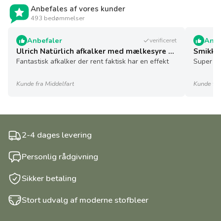
Anbefales af vores kunder
493 bedømmelser
Anbefaler
Anbe
verificeret
Ulrich Natürlich afkalker med mælkesyre - 5 l - økologisk
Smikkel
Fantastisk afkalker der rent faktisk har en effekt
Super sø
Kunde fra Middelfart
Kunde fra
2-4 dages levering
Personlig rådgivning
Sikker betaling
Stort udvalg af moderne stofbleer