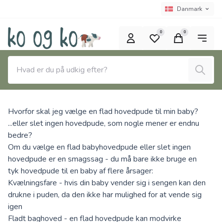
Spring til hovedindhold (tryk på Enter)
Sprogvælger
Nuværende spro
Danmark
0
0
Søg
Hvorfor skal jeg vælge en flad hovedpude til min baby?
...eller slet ingen hovedpude, som nogle mener er endnu
bedre?
Om du vælge en flad babyhovedpude eller slet ingen
hovedpude er en smagssag - du må bare ikke bruge en
tyk hovedpude til en baby af flere årsager:
Kvælningsfare - hvis din baby vender sig i sengen kan den
drukne i puden, da den ikke har mulighed for at vende sig
igen
Fladt baghoved - en flad hovedpude kan modvirke