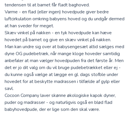
tendensen til at barnet får fladt baghoved.
Varme - en flad (eller ingen) hovedpude giver bedre
luftcirkulation omkring babyens hoved og du undgår dermed
at han sveder for meget.
Skæv vinkel på nakken - en tyk hovedpude kan hæve
hovedet på barnet og give en skæv vinkel på nakken.
Man kan undre sig over at babysengesæt altid sælges med
dyne OG pudebetræk, når mange kloge hoveder samtidig
anbefaler at man vælger hovedpuden fra det første år. Men
det er jo dit valg om du vil bruge pudebetrækket eller ej -
du kunne også vælge at lægge en gl. dags stofble under
hovedet for at beskytte madrassen i tilfælde af gylp eller
savl.
Cocoon Company laver skønne
økologiske kapok dyner,
puder og madrasser
- og naturligvis også en blød
flad
babyhovedpude
, der er lige som den skal være.