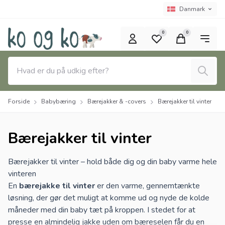
Spring til hovedindhold (tryk på Enter)
Sprogvælger
Nuværende spro
Danmark
0
0
Søg
Forside
Babybæring
Bærejakker & -covers
Bærejakker til vinter
Bærejakker til vinter
Bærejakker til vinter – hold både dig og din baby varme hele
vinteren
En
bærejakke til vinter
er den varme, gennemtænkte
løsning, der gør det muligt at komme ud og nyde de kolde
måneder med din baby tæt på kroppen. I stedet for at
presse en almindelig jakke uden om bæreselen får du en