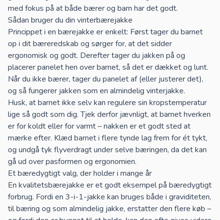
med fokus på at både bærer og barn har det godt.
Sådan bruger du din vinterbærejakke
Princippet i en bærejakke er enkelt: Først tager du barnet
op i dit
bæreredskab
og sørger for, at det sidder
ergonomisk og godt. Derefter tager du jakken på og
placerer panelet hen over barnet, så det er dækket og lunt.
Når du ikke bærer, tager du panelet af (eller justerer det),
og så fungerer jakken som en almindelig vinterjakke.
Husk, at barnet ikke selv kan regulere sin kropstemperatur
lige så godt som dig. Tjek derfor jævnligt, at barnet hverken
er for koldt eller for varmt – nakken er et godt sted at
mærke efter. Klæd barnet i flere tynde lag frem for ét tykt,
og undgå tyk flyverdragt under selve bæringen, da det kan
gå ud over pasformen og ergonomien.
Et bæredygtigt valg, der holder i mange år
En kvalitetsbærejakke er et godt eksempel på bæredygtigt
forbrug. Fordi en 3-i-1-jakke kan bruges både i graviditeten,
til bæring og som almindelig jakke, erstatter den flere køb –