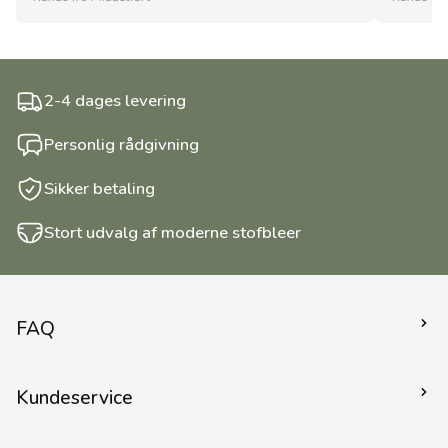
2-4 dages levering
Personlig rådgivning
Sikker betaling
Stort udvalg af moderne stofbleer
FAQ
Kom godt igang
Kundeservice
Stofbind - hvorfor og hvordan?
Lanolin - uld
Kontakt