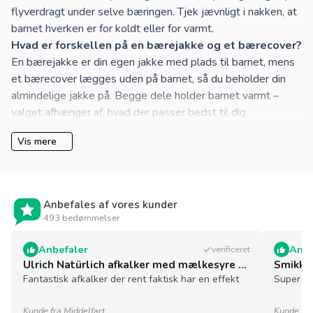
flyverdragt under selve bæringen. Tjek jævnligt i nakken, at
barnet hverken er for koldt eller for varmt.
Hvad er forskellen på en bærejakke og et bærecover?
En bærejakke er din egen jakke med plads til barnet, mens
et
bærecover
lægges uden på barnet, så du beholder din
almindelige jakke på. Begge dele holder barnet varmt –
valget afhænger af, hvad der passer bedst til dig.
Vis mere
Anbefales af vores kunder
493 bedømmelser
Anbefaler
Anbe
verificeret
Ulrich Natürlich afkalker med mælkesyre - 5 l - økologisk
Smikkel
Fantastisk afkalker der rent faktisk har en effekt
Super sø
Kunde fra Middelfart
Kunde fra