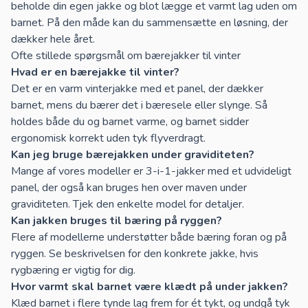
beholde din egen jakke og blot lægge et varmt lag uden om
barnet. På den måde kan du sammensætte en løsning, der
dækker hele året.
Ofte stillede spørgsmål om bærejakker til vinter
Hvad er en bærejakke til vinter?
Det er en varm vinterjakke med et panel, der dækker
barnet, mens du bærer det i bæresele eller slynge. Så
holdes både du og barnet varme, og barnet sidder
ergonomisk korrekt uden tyk flyverdragt.
Kan jeg bruge bærejakken under graviditeten?
Mange af vores modeller er 3-i-1-jakker med et udvideligt
panel, der også kan bruges hen over maven under
graviditeten. Tjek den enkelte model for detaljer.
Kan jakken bruges til bæring på ryggen?
Flere af modellerne understøtter både bæring foran og på
ryggen. Se beskrivelsen for den konkrete jakke, hvis
rygbæring er vigtig for dig.
Hvor varmt skal barnet være klædt på under jakken?
Klæd barnet i flere tynde lag frem for ét tykt, og undgå tyk