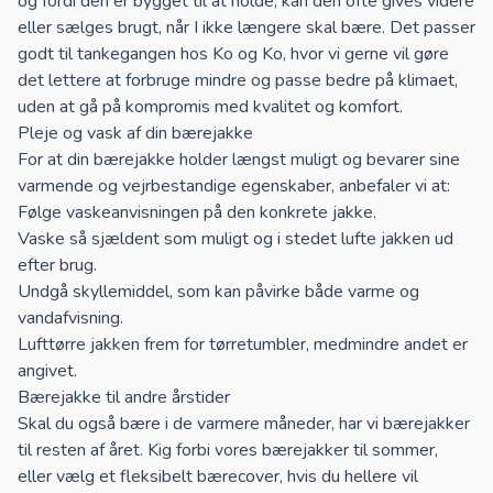
og fordi den er bygget til at holde, kan den ofte gives videre
eller sælges brugt, når I ikke længere skal bære. Det passer
godt til tankegangen hos Ko og Ko, hvor vi gerne vil gøre
det lettere at forbruge mindre og passe bedre på klimaet,
uden at gå på kompromis med kvalitet og komfort.
Pleje og vask af din bærejakke
For at din bærejakke holder længst muligt og bevarer sine
varmende og vejrbestandige egenskaber, anbefaler vi at:
Følge vaskeanvisningen på den konkrete jakke.
Vaske så sjældent som muligt og i stedet lufte jakken ud
efter brug.
Undgå skyllemiddel, som kan påvirke både varme og
vandafvisning.
Lufttørre jakken frem for tørretumbler, medmindre andet er
angivet.
Bærejakke til andre årstider
Skal du også bære i de varmere måneder, har vi bærejakker
til resten af året. Kig forbi vores
bærejakker til sommer
,
eller vælg et fleksibelt
bærecover
, hvis du hellere vil