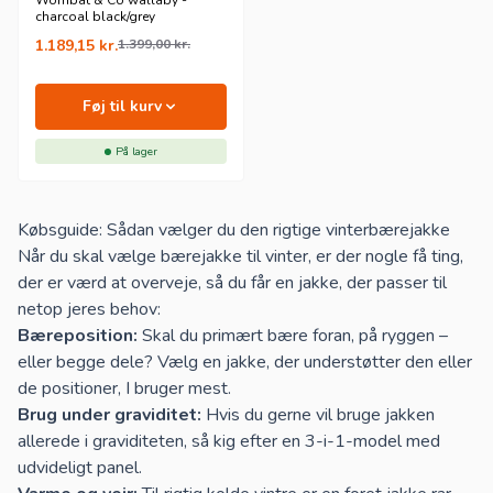
Wombat & Co wallaby -
charcoal black/grey
1.189,15
kr.
1.399,00
kr.
Føj til kurv
På lager
Købsguide: Sådan vælger du den rigtige vinterbærejakke
Når du skal vælge bærejakke til vinter, er der nogle få ting,
der er værd at overveje, så du får en jakke, der passer til
netop jeres behov:
Bæreposition:
Skal du primært bære foran, på ryggen –
eller begge dele? Vælg en jakke, der understøtter den eller
de positioner, I bruger mest.
Brug under graviditet:
Hvis du gerne vil bruge jakken
allerede i graviditeten, så kig efter en 3-i-1-model med
udvideligt panel.