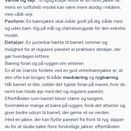
Varme og vejr:
Til rigtig kolde vintre er en foret jakke rar,
mens en softshell-model kan være mere alsidig i mildere,
men vådt vejr.
Pasform:
En bærejakke skal sidde godt på dig, både med
og uden barn. Kig på mål og størrelsesguide for den enkelte
model.
Detaljer:
En justerbar hætte til barnet, lommer og
mulighed for at regulere panelet er praktiske detaljer, der
gør hverdagen lettere.
Bæring foran og på ryggen om vinteren
En af de største fordele ved en god vinterbærejakke er, at
den ofte kan bruges til både
mavbæring
og
rygbæring
.
Når barnet er lille, sidder det typisk foran på maven, hvor du
nemt kan holde øje med det og regulere panelet.
Efterhånden som barnet bliver større og tungere,
foretrækker mange at bære på ryggen, fordi det aflaster og
giver bedre udsyn til barnet, der gerne vil se verden.
Med en jakke, der kan flytte panelet fra front til ryg, slipper
du for at skulle købe flere forskellige jakker, efterhånden