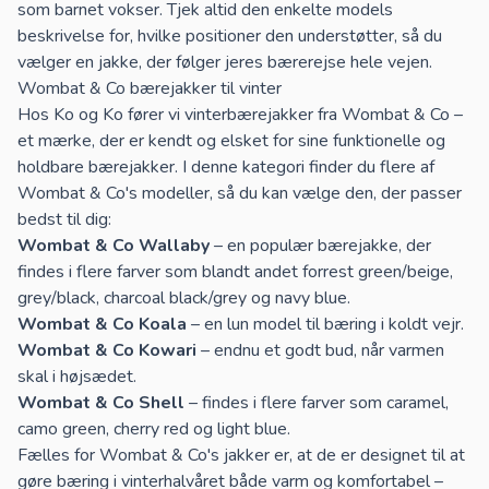
som barnet vokser. Tjek altid den enkelte models
beskrivelse for, hvilke positioner den understøtter, så du
vælger en jakke, der følger jeres bærerejse hele vejen.
Wombat & Co bærejakker til vinter
Hos Ko og Ko fører vi vinterbærejakker fra
Wombat & Co
–
et mærke, der er kendt og elsket for sine funktionelle og
holdbare bærejakker. I denne kategori finder du flere af
Wombat & Co's modeller, så du kan vælge den, der passer
bedst til dig:
Wombat & Co Wallaby
– en populær bærejakke, der
findes i flere farver som blandt andet forrest green/beige,
grey/black, charcoal black/grey og navy blue.
Wombat & Co Koala
– en lun model til bæring i koldt vejr.
Wombat & Co Kowari
– endnu et godt bud, når varmen
skal i højsædet.
Wombat & Co Shell
– findes i flere farver som caramel,
camo green, cherry red og light blue.
Fælles for Wombat & Co's jakker er, at de er designet til at
gøre bæring i vinterhalvåret både varm og komfortabel –