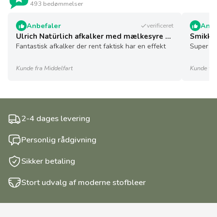
493 bedømmelser
Anbefaler
Anbe
verificeret
Ulrich Natürlich afkalker med mælkesyre - 5 l - økologisk
Smikkel
Fantastisk afkalker der rent faktisk har en effekt
Super sø
Kunde fra Middelfart
Kunde fra
2-4 dages levering
Personlig rådgivning
Sikker betaling
Stort udvalg af moderne stofbleer