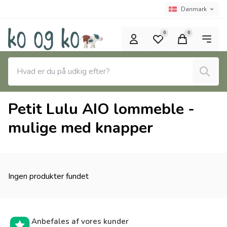
Spring til hovedindhold (tryk på Enter)
Sprogvælger
Nuværende spro
Danmark
0
0
Søg
Petit Lulu AIO lommeble -
mulige med knapper
Ingen produkter fundet
Anbefales af vores kunder