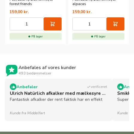
forest friends
alpacas
159,00
kr.
159,00
kr.
På lager
På lager
Anbefales af vores kunder
493 bedømmelser
Anbefaler
Anbe
verificeret
Ulrich Natürlich afkalker med mælkesyre - 5 l - økologisk
Smikkel
Fantastisk afkalker der rent faktisk har en effekt
Super sø
Kunde fra Middelfart
Kunde fra