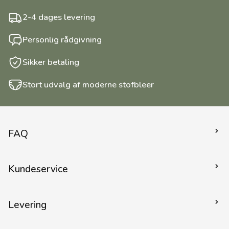
2-4 dages levering
Personlig rådgivning
Sikker betaling
Stort udvalg af moderne stofbleer
FAQ
Kom godt igang
Kundeservice
Stofbind - hvorfor og hvordan?
Lanolin - uld
Kontakt
Far om stofbleer
Levering
Handelsvilkår
PUL - hvad og hvorfor?
Privatlivspolitik
Fragt og levering