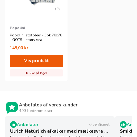
Popolini
Popolini stofbleer - 3pk 70x70
- GOTS - starry sea
149,00
kr.
Vis produkt
Ikke på lager
Anbefales af vores kunder
493 bedømmelser
Anbefaler
Anbe
verificeret
Ulrich Natürlich afkalker med mælkesyre - 5 l - økologisk
Smikkel