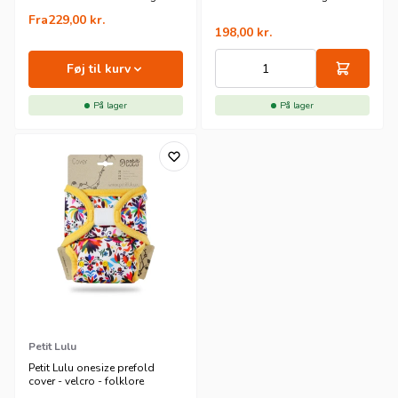
størrelse
buttons
Fra
229,00
kr.
198,00
kr.
Føj til kurv
På lager
På lager
Petit Lulu
Petit Lulu onesize prefold
cover - velcro - folklore