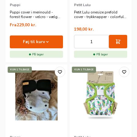
Puppi
Petit Lulu
Puppi cover i merinould -
Petit Lulu onesize prefold
forest flower - velcro - vælg
cover - trykknapper - colorful
størrelse
hearts
Fra
229,00
kr.
198,00
kr.
Føj til kurv
På lager
På lager
KUN 1 TILBAGE
KUN 1 TILBAGE