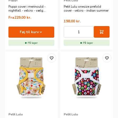
Puppi
Petit Lulu
Puppi cover i merinould -
Petit Lulu onesize prefold
nightfall - velcro - vælg
cover - velcro - indian summer
størrelse
Fra
229,00
kr.
198,00
kr.
Føj til kurv
På lager
På lager
Petit Lulu
Petit Lulu