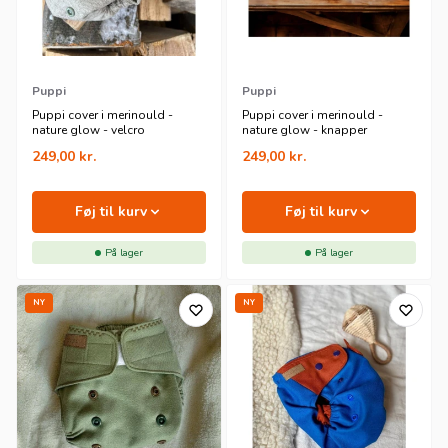
Puppi
Puppi
Puppi cover i merinould -
Puppi cover i merinould -
nature glow - velcro
nature glow - knapper
249,00
kr.
249,00
kr.
Føj til kurv
Føj til kurv
På lager
På lager
NY
NY