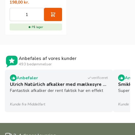
198,00
kr.
På lager
Anbefales af vores kunder
493 bedømmelser
Anbefaler
Anbe
verificeret
Ulrich Natürlich afkalker med mælkesyre - 5 l - økologisk
Smikkel
Fantastisk afkalker der rent faktisk har en effekt
Super sø
Kunde fra Middelfart
Kunde fra