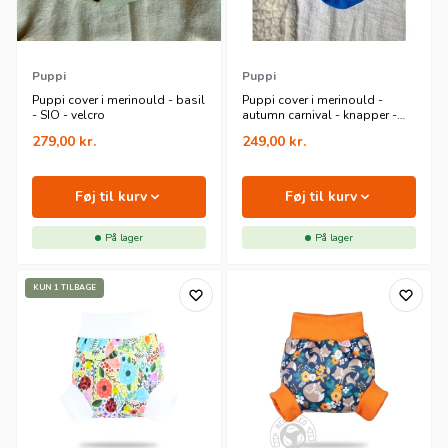
Puppi
Puppi
Puppi cover i merinould - basil
Puppi cover i merinould -
- SIO - velcro
autumn carnival - knapper -
nyfødt
279,00
kr.
249,00
kr.
Føj til kurv
Føj til kurv
På lager
På lager
KUN 1 TILBAGE