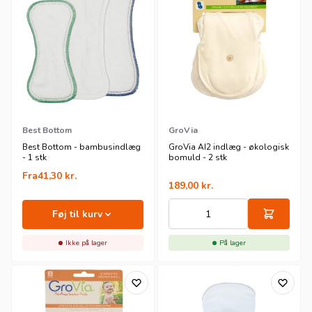
Best Bottom
GroVia
Best Bottom - bambusindlæg
GroVia AI2 indlæg - økologisk
- 1 stk
bomuld - 2 stk
Fra
41,30
kr.
189,00
kr.
Føj til kurv
Ikke på lager
På lager