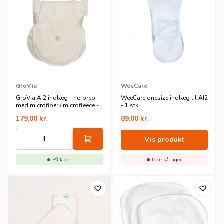
GroVia
WeeCare
GroVia AI2 indlæg - no prep
WeeCare onesize indlæg til AI2
med microfiber / microfleece -
- 1 stk
2 stk
179,00
kr.
89,00
kr.
Vis produkt
På lager
Ikke på lager