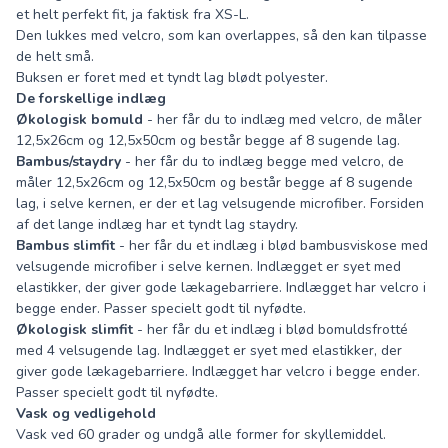
et helt perfekt fit, ja faktisk fra XS-L.
Den lukkes med velcro, som kan overlappes, så den kan tilpasse
de helt små.
Buksen er foret med et tyndt lag blødt polyester.
De forskellige indlæg
Økologisk bomuld
- her får du to indlæg med velcro, de måler
12,5x26cm og 12,5x50cm og består begge af 8 sugende lag.
Bambus/staydry
- her får du to indlæg begge med velcro, de
måler 12,5x26cm og 12,5x50cm og består begge af 8 sugende
lag, i selve kernen, er der et lag velsugende microfiber. Forsiden
af det lange indlæg har et tyndt lag staydry.
Bambus slimfit
- her får du et indlæg i blød bambusviskose med
velsugende microfiber i selve kernen. Indlægget er syet med
elastikker, der giver gode lækagebarriere. Indlægget har velcro i
begge ender. Passer specielt godt til nyfødte.
Økologisk slimfit
- her får du et indlæg i blød bomuldsfrotté
med 4 velsugende lag. Indlægget er syet med elastikker, der
giver gode lækagebarriere. Indlægget har velcro i begge ender.
Passer specielt godt til nyfødte.
Vask og vedligehold
Vask ved 60 grader og undgå alle former for skyllemiddel.