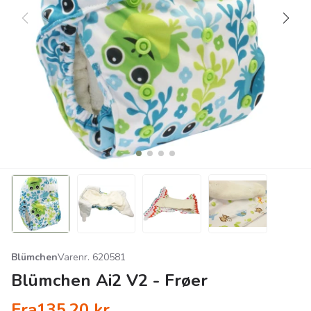
Blümchen
Varenr. 620581
Blümchen Ai2 V2 - Frøer
Fra
135,20
kr.