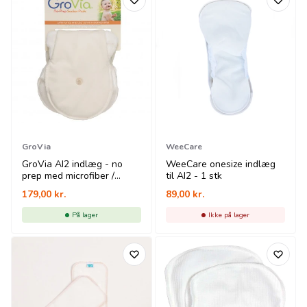
GroVia
WeeCare
GroVia AI2 indlæg - no
WeeCare onesize indlæg
prep med microfiber /
til AI2 - 1 stk
microfleece - 2 stk
179,00
kr.
89,00
kr.
På lager
Ikke på lager