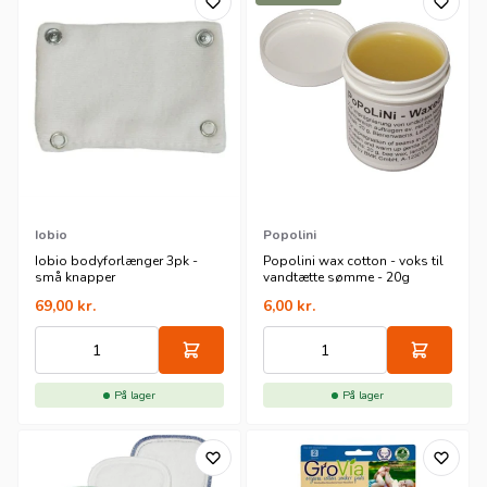
Iobio
Popolini
Iobio bodyforlænger 3pk -
Popolini wax cotton - voks til
små knapper
vandtætte sømme - 20g
69,00
kr.
6,00
kr.
På lager
På lager