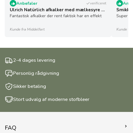
Anbefaler
Anbe
verificeret
Ulrich Natürlich afkalker med mælkesyre - 5 l - økologisk
Smikkel
Fantastisk afkalker der rent faktisk har en effekt
Super sø
Kunde fra Middelfart
Kunde fra
2-4 dages levering
Personlig rådgivning
Sikker betaling
Stort udvalg af moderne stofbleer
FAQ