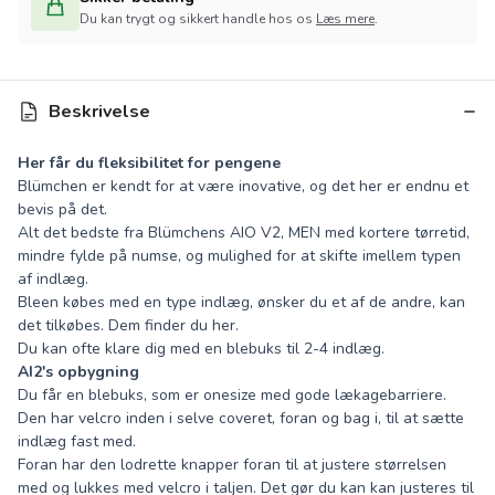
Du kan trygt og sikkert handle hos os
Læs mere
.
Beskrivelse
Her får du fleksibilitet for pengene
Blümchen er kendt for at være inovative, og det her er endnu et
bevis på det.
Alt det bedste fra Blümchens AIO V2, MEN med kortere tørretid,
mindre fylde på numse, og mulighed for at skifte imellem typen
af indlæg.
Bleen købes med en type indlæg, ønsker du et af de andre, kan
det tilkøbes.
Dem finder du her
.
Du kan ofte klare dig med en blebuks til 2-4 indlæg.
AI2's opbygning
Du får en blebuks, som er onesize med gode lækagebarriere.
Den har velcro inden i selve coveret, foran og bag i, til at sætte
indlæg fast med.
Foran har den lodrette knapper foran til at justere størrelsen
med og lukkes med velcro i taljen. Det gør du kan kan justeres til