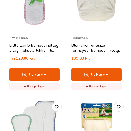
Little Lamb
Blümchen
Little Lamb bambusindlæg
Blümchen onesize
3 lag - ekstra tykke - 5
formsyet i bambus - vælg
styks
lukning
Fra
129,00
kr.
139,00
kr.
Føj til kurv
Føj til kurv
Ikke på lager
Ikke på lager