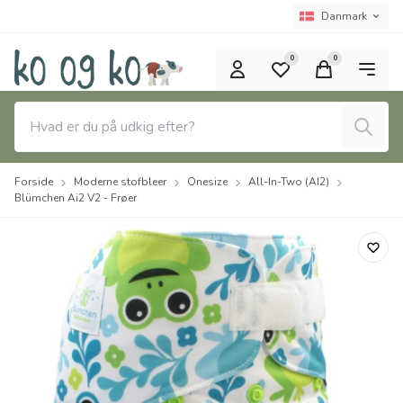
Spring til hovedindhold (tryk på Enter)
Sprogvælger
Nuværende spro
Danmark
0
0
Søg
Forside
Moderne stofbleer
Onesize
All-In-Two (AI2)
Blümchen Ai2 V2 - Frøer