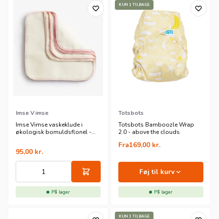
KUN 1 TILBAGE
Imse Vimse
Totsbots
Imse Vimse vaskeklude i
Totsbots Bamboozle Wrap
økologisk bomuldsflonel -
2.0 - above the clouds
rose - 10 pk
Fra
169,00
kr.
95,00
kr.
Føj til kurv
På lager
På lager
KUN 1 TILBAGE