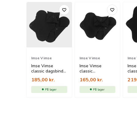
Imse Vimse
Imse Vimse
Imse
Imse Vimse
Imse Vimse
Imse
classic dagsbind -
classic
clas
sort - 3 pk
trusseindlæg -
sort 
185,00
kr.
165,00
kr.
219
sort - 3 pk
På lager
På lager