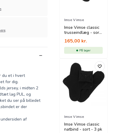
e
.
Imse Vimse
Imse Vimse classic
ere
.
trusseindlæg - sort
- 3 pk
165,00
kr.
På lager
 du et i hvert
et for dig.
ds jersey, i midten 2
dtæt lag PUL, og
ket du ser på billedet
lsbindet er der
Imse Vimse
 undersiden af
Imse Vimse classic
natbind - sort - 3 pk