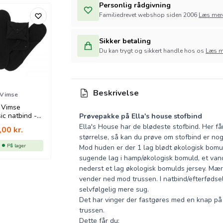
Personlig rådgivning
Familiedrevet webshop siden 2006
Læs mer
Sikker betaling
Du kan trygt og sikkert handle hos os
Læs m
Beskrivelse
 Vimse
 Vimse
sic natbind -
Prøvepakke på Ella's house stofbind
- 3 pk
Ella's House har de blødeste stofbind. Her får
,00
kr.
størrelse, så kan du prøve om stofbind er nog
På lager
Mod huden er der 1 lag blødt økologisk bomul
sugende lag i hamp/økologisk bomuld, et van
nederst et lag økologisk bomulds jersey. Mær
vender ned mod trussen. I natbind/efterfødse
selvfølgelig mere sug.
Det har vinger der fastgøres med en knap på
trussen.
Dette får du: