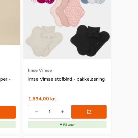
Imse Vimse
per -
Imse Vimse stofbind - pakkeløsning
1.694,00
kr.
På lager