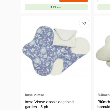
På lager
Imse Vimse
Blümch
Imse Vimse classic dagsbind -
Blümch
garden - 3 pk
bomulds