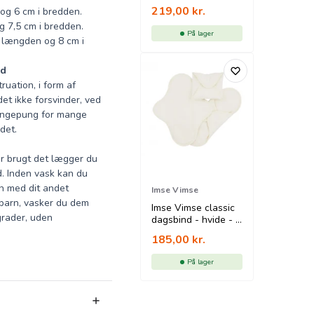
219,00
kr.
 og 6 cm i bredden.
g 7,5 cm i bredden.
På lager
i længden og 8 cm i
ld
uation, i form af
et ikke forsvinder, ved
pengepung for mange
ldet.
ar brugt det lægger du
d. Inden vask kan du
n med dit andet
Imse Vimse
 barn, vasker du dem
Imse Vimse classic
rader, uden
dagsbind - hvide - 3
pk
185,00
kr.
På lager