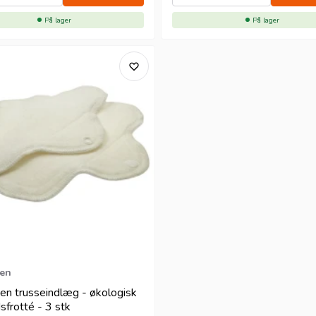
På lager
På lager
en
en trusseindlæg - økologisk
frotté - 3 stk