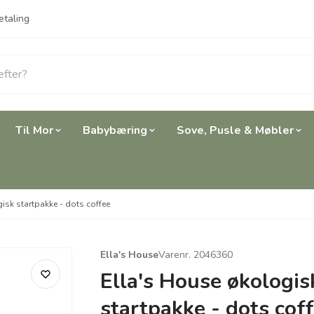
etaling
Til Mor
Babybæring
Sove, Pusle & Møbler
isk startpakke - dots coffee
Ella's House
Varenr. 2046360
Ella's House økologis
startpakke - dots cof