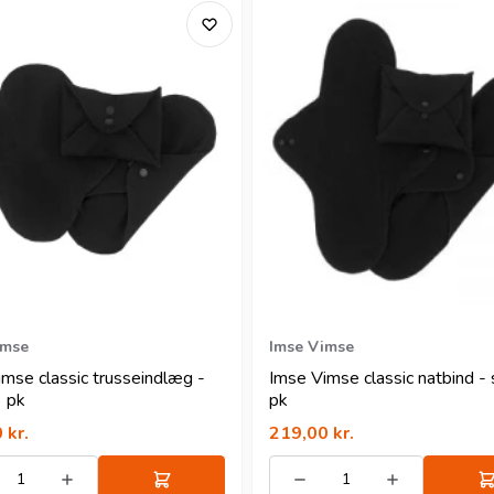
imse
Imse Vimse
mse classic trusseindlæg -
Imse Vimse classic natbind - 
3 pk
pk
0
kr.
219,00
kr.