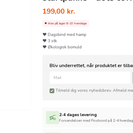
199,00
kr.
Ikke på lager
8-10 hverdage
❤︎ Dagsbind med hamp
❤︎ 3 stk
❤︎ Økologisk bomuld
Bliv underrettet, når produktet er tilb
Tilmeld dig vores nyhedsbrev. Afmeld med
2-4 dages levering
Forsendelsen med Postnord på 2-4 hverda