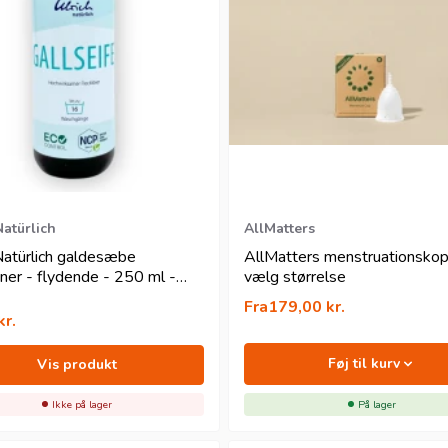
Natürlich
AllMatters
Natürlich galdesæbe
AllMatters menstruationskop
rner - flydende - 250 ml -
vælg størrelse
isk
Fra
179,00
kr.
kr.
Føj til kurv
Vis produkt
Ikke på lager
På lager