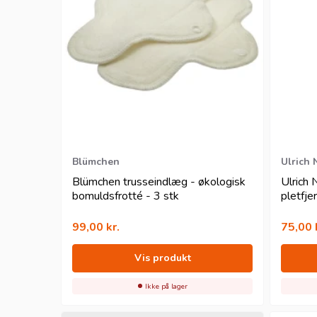
Blümchen
Ulrich 
Blümchen trusseindlæg - økologisk
Ulrich 
bomuldsfrotté - 3 stk
pletfje
økolog
99,00
kr.
75,00
Vis produkt
Ikke på lager