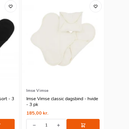
Imse Vimse
sort - 3
Imse Vimse classic dagsbind - hvide
- 3 pk
185,00
kr.