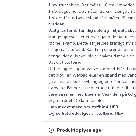
1 stk trussebind. Det måler: 16 cm i længden
1 stk dagsbind. Det måler: 22 cm i længden o
1 stk nat/efterfødselsbind. Det måler: 32 cm 
bredden.
Vælg stofbind for dig selv og miljøets sky
Mange oplever gener hver gang de har menstr
rødme, svamp. Dette afhjælpes kraftigt, hvis d
brugen af stofbind. Samtidig sparer du din 
penge, der alligevel bliver smidt ud med skra
Vask af stofbind
Det er ingen sag at vaske stofbind. Når du h
det blot i en wetbag eller en spand med van
give dem en kort skylning og derefter samme
hvidvask. Bruger du moderne stofbleer til dit
bare sammen med bleerne. Vask dem på 60 g
skyllemiddel. De kan tumbles.
Læs meget mere om stofbind HER
Og se hele udvalget af stofbind HER
Produktoplysninger