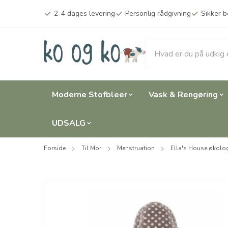
Spring til hovedindhold (tryk på Enter)
2-4 dages levering
Personlig rådgivning
Sikker b
Moderne Stofbleer
Vask & Rengøring
UDSALG
Forside
Til Mor
Menstruation
Ella's House økolog