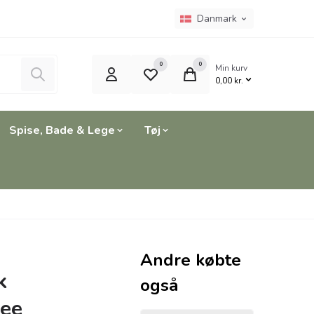
Sprogvælger
Nuværende sprog er:
Danmark
0
0
Min kurv
Søg
0,00 kr.
Spise, Bade & Lege
Tøj
Andre købte
k
også
fee