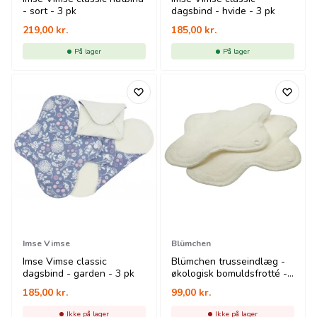
- sort - 3 pk
dagsbind - hvide - 3 pk
219,00
kr.
185,00
kr.
På lager
På lager
Imse Vimse
Blümchen
Imse Vimse classic
Blümchen trusseindlæg -
dagsbind - garden - 3 pk
økologisk bomuldsfrotté -
3 stk
185,00
kr.
99,00
kr.
Ikke på lager
Ikke på lager