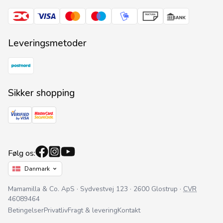
Tilmeld
Vi sender typisk 1-2 nyhedsbreve ud om måneden med relevante
Leveringsmetoder
informationer, nye varer, sæsonbestemte tilbud osv. Læs om, hvordan vi
behandler dine oplysninger i vores privatlivspolitik.
Læs mere
Sikker shopping
Følg os:
Sprogvælger
Nuværende sprog er:
Danmark
Mamamilla & Co. ApS · Sydvestvej 123 · 2600 Glostrup ·
CVR
46089464
Betingelser
Privatliv
Fragt & levering
Kontakt