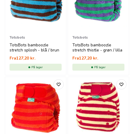
Totsbots
Totsbots
TotsBots bamboozle
TotsBots bamboozle
stretch splosh - blå / brun
stretch thistle - grøn / lilla
Fra
127,20
kr.
Fra
127,20
kr.
På lager
På lager