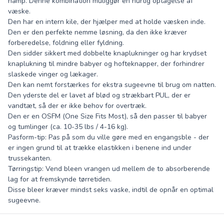
hamp. Denne kombination muliggør en hurtig optagelse af
væske.
Den har en intern kile, der hjælper med at holde væsken inde.
Den er den perfekte nemme løsning, da den ikke kræver
forberedelse, foldning eller fyldning.
Den sidder sikkert med dobbelte knaplukninger og har krydset
knaplukning til mindre babyer og hofteknapper, der forhindrer
slaskede vinger og lækager.
Den kan nemt forstærkes for ekstra sugeevne til brug om natten.
Den yderste del er lavet af blød og strækbart PUL, der er
vandtæt, så der er ikke behov for overtræk.
Den er en OSFM (One Size Fits Most), så den passer til babyer
og tumlinger (ca. 10-35 lbs / 4-16 kg).
Pasform-tip: Pas på som du ville gøre med en engangsble - der
er ingen grund til at trække elastikken i benene ind under
trussekanten.
Tørringstip: Vend bleen vrangen ud mellem de to absorberende
lag for at fremskynde tørretiden.
Disse bleer kræver mindst seks vaske, indtil de opnår en optimal
sugeevne.