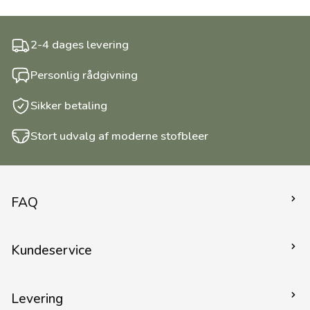
2-4 dages levering
Personlig rådgivning
Sikker betaling
Stort udvalg af moderne stofbleer
FAQ
Kom godt igang
Kundeservice
Stofbind - hvorfor og hvordan?
Lanolin - uld
Kontakt
Far om stofbleer
Levering
Handelsvilkår