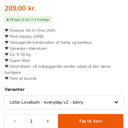
209,00
kr.
På lager
(3 stk.)
2-4 hverdage
❤ Onesize All-In-One (AIO)
❤ Med staydry (AWJ)
❤ Velsugende kombination af hamp og bambus
❤ Generøs i størrelsen
❤ Ca. 4-16 kg
❤ Super blød
❤ Vend bleen, så indlæggende vender udad så den tørrer
hurtigere
❤ Nem at booste
Varianter
Little Lovebum - everyday v2 - berry
Føj til kurv