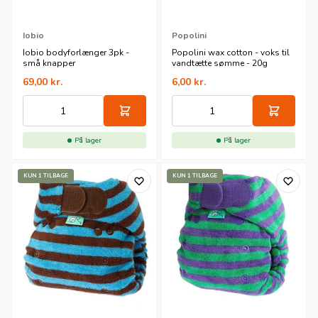
Iobio
Popolini
Iobio bodyforlænger 3pk -
Popolini wax cotton - voks til
små knapper
vandtætte sømme - 20g
69,00
kr.
6,00
kr.
På lager
På lager
KUN 1 TILBAGE
KUN 1 TILBAGE