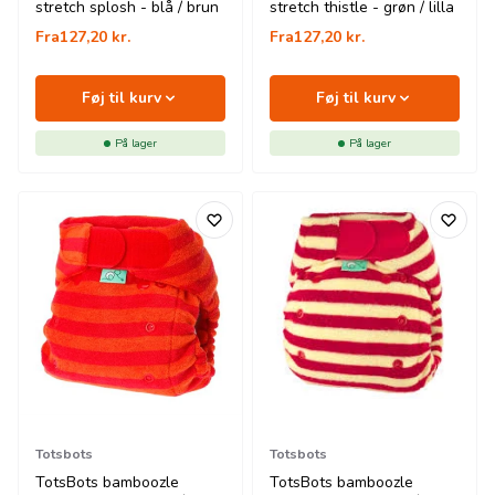
stretch splosh - blå / brun
stretch thistle - grøn / lilla
Fra
127,20
kr.
Fra
127,20
kr.
Føj til kurv
Føj til kurv
På lager
På lager
Totsbots
Totsbots
TotsBots bamboozle
TotsBots bamboozle