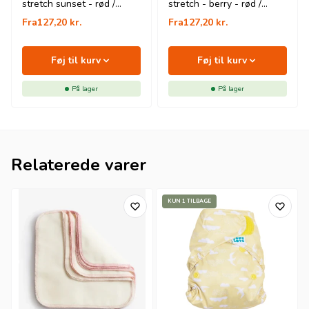
stretch sunset - rød /
stretch - berry - rød /
orange
råhvid
Fra
127,20
kr.
Fra
127,20
kr.
Føj til kurv
Føj til kurv
På lager
På lager
Relaterede varer
KUN 1 TILBAGE