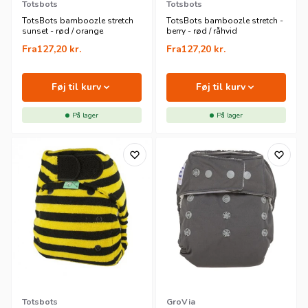
Totsbots
Totsbots
TotsBots bamboozle stretch
TotsBots bamboozle stretch -
sunset - rød / orange
berry - rød / råhvid
Fra
127,20
kr.
Fra
127,20
kr.
Føj til kurv
Føj til kurv
På lager
På lager
Totsbots
GroVia