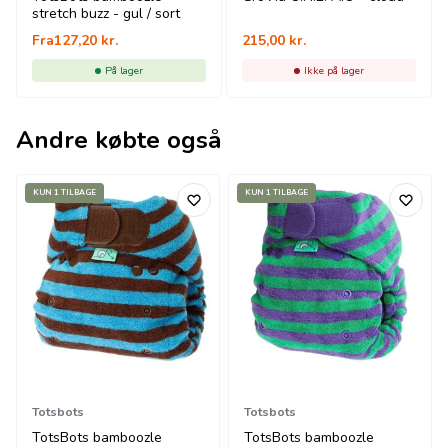
stretch buzz - gul / sort
Fra
127,20
kr.
215,00
kr.
På lager
Ikke på lager
Andre købte også
KUN 1 TILBAGE
KUN 1 TILBAGE
Totsbots
Totsbots
TotsBots bamboozle
TotsBots bamboozle