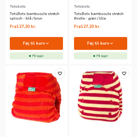
Totsbots
Totsbots
TotsBots bamboozle stretch
TotsBots bamboozle stretch
splosh - blå / brun
thistle - grøn / lilla
Fra
127,20
kr.
Fra
127,20
kr.
Føj til kurv
Føj til kurv
På lager
På lager