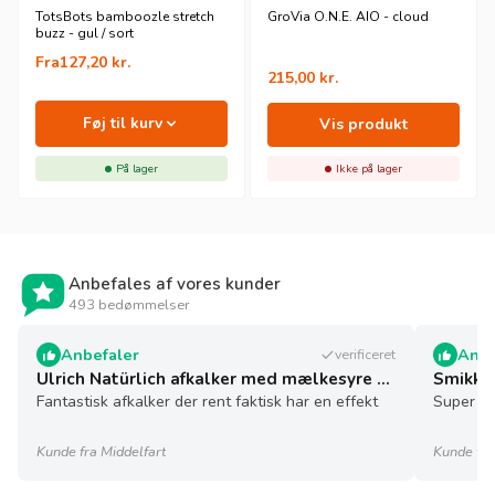
TotsBots bamboozle stretch
GroVia O.N.E. AIO - cloud
buzz - gul / sort
Fra
127,20
kr.
215,00
kr.
Føj til kurv
Vis produkt
På lager
Ikke på lager
Anbefales af vores kunder
493 bedømmelser
Anbefaler
Anbe
verificeret
Ulrich Natürlich afkalker med mælkesyre - 5 l - økologisk
Smikkel
Fantastisk afkalker der rent faktisk har en effekt
Super sø
Kunde fra Middelfart
Kunde fra