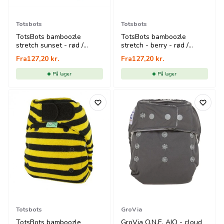
Totsbots
Totsbots
TotsBots bamboozle
TotsBots bamboozle
stretch sunset - rød /
stretch - berry - rød /
orange
råhvid
Fra
127,20
kr.
Fra
127,20
kr.
På lager
På lager
Totsbots
GroVia
TotsBots bamboozle
GroVia O.N.E. AIO - cloud