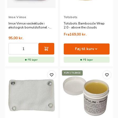
Imse Vimse
Totsbots
Imse Vimse vaskeklude i
Totsbots Bamboozle Wrap
økologisk bomuldsflonel -
2.0 - above the clouds
rose - 10 pk
Fra
169,00
kr.
95,00
kr.
Føj til kurv
På lager
På lager
KUN 1 TILBAGE