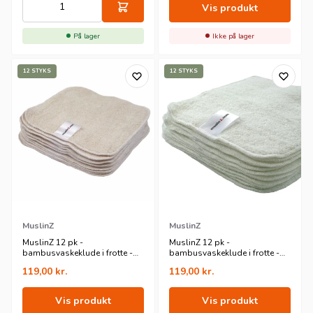
Vis produkt
På lager
Ikke på lager
12 STYKS
12 STYKS
MuslinZ
MuslinZ
MuslinZ 12 pk -
MuslinZ 12 pk -
bambusvaskeklude i frotte -
bambusvaskeklude i frotte -
20x20 cm - natur
20x20 cm - hvid
119,00
kr.
119,00
kr.
Vis produkt
Vis produkt