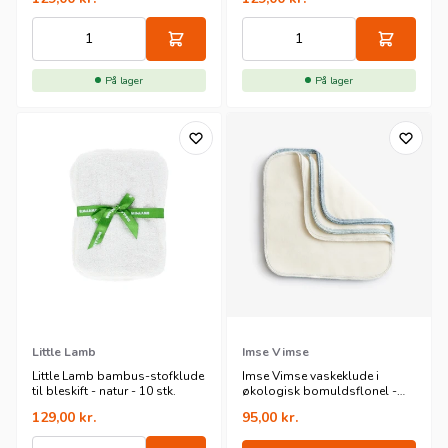
På lager
På lager
Little Lamb
Imse Vimse
Little Lamb bambus-stofklude
Imse Vimse vaskeklude i
til bleskift - natur - 10 stk.
økologisk bomuldsflonel -
blue - 10 pk
129,00
kr.
95,00
kr.