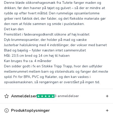
Denne bløde silikonehagesmæk fra Tutete fanger maden og
drikken, før den havner på tøjet og gulvet – så der er mindre at
rydde op efter hvert måltid. Den rummelige opsamlerlomme
griber rent faktisk det, der falder, og det fleksible materiale gør
den nem at folde sammen og smide i pusletasken.
Det kan den
Fremstillet i fødevaregodkendt silikone af høj kvalitet
Dyb krummeopsamler, der holder på mad og væske
Justerbar halslukning med 4 indstillinger, der vokser med barnet
Blød og bøjelig – fylder næsten intet sammenrullet
Mål: 23,5 cm bred og 14 cm høj til halsen
Kan bruges fra ca. 4 måneder
Den sidder godt i fx en Stokke Tripp Trapp, hvor den udfylder
mellemrummet mellem barn og stoleindsats og fanger det meste
spild. Fri for BPA, PVC og ftalater, og den kan vaskes i
opvaskemaskinen, så rengøringen er overstået på ingen tid.
Anmeldelser
3 anmeldelser
Produktoplysninger