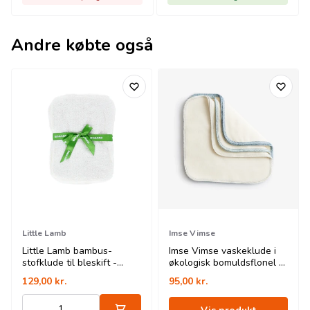
Andre købte også
Little Lamb
Imse Vimse
Little Lamb bambus-
Imse Vimse vaskeklude i
stofklude til bleskift -
økologisk bomuldsflonel -
natur - 10 stk.
blue - 10 pk
129,00
kr.
95,00
kr.