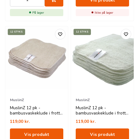
Vis produkt
På lager
Ikke på lager
12 STYKS
12 STYKS
MuslinZ
MuslinZ
MuslinZ 12 pk -
MuslinZ 12 pk -
bambusvaskeklude i frotte
bambusvaskeklude i frotte
- 20x20 cm - natur
- 20x20 cm - hvid
119,00
kr.
119,00
kr.
Vis produkt
Vis produkt