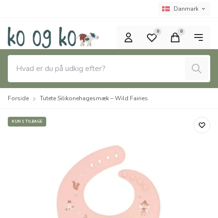
Spring til hovedindhold (tryk på Enter)
Sprogvælger
Nuværende spro
Danmark
0
0
Søg
Forside
Tutete Silikonehagesmæk – Wild Fairies
KUN 1 TILBAGE