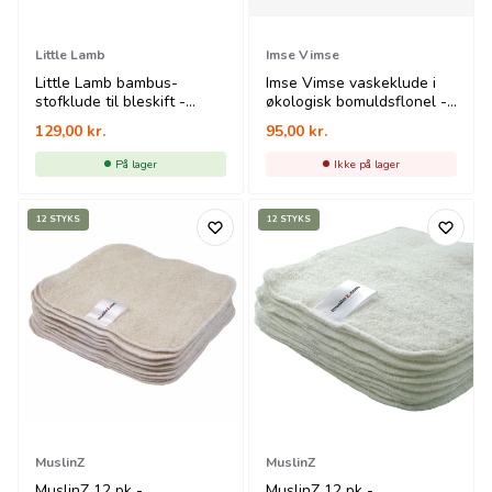
Little Lamb
Imse Vimse
Little Lamb bambus-
Imse Vimse vaskeklude i
stofklude til bleskift -
økologisk bomuldsflonel -
natur - 10 stk.
blue - 10 pk
129,00
kr.
95,00
kr.
På lager
Ikke på lager
12 STYKS
12 STYKS
MuslinZ
MuslinZ
MuslinZ 12 pk -
MuslinZ 12 pk -