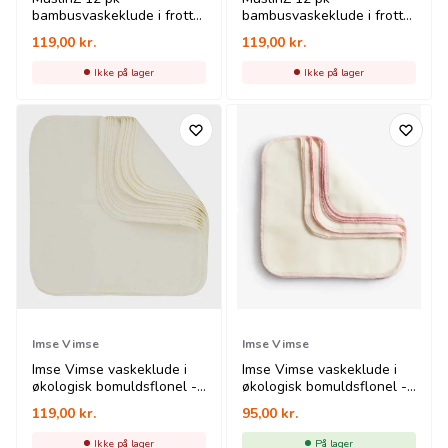
bambusvaskeklude i frotte
bambusvaskeklude i frotte
- 20x20 cm - natur
- 20x20 cm - hvid
119,00
kr.
119,00
kr.
Ikke på lager
Ikke på lager
Imse Vimse
Imse Vimse
Imse Vimse vaskeklude i
Imse Vimse vaskeklude i
økologisk bomuldsflonel -
økologisk bomuldsflonel -
neutral - 10 pk
rose - 10 pk
119,00
kr.
95,00
kr.
Ikke på lager
På lager