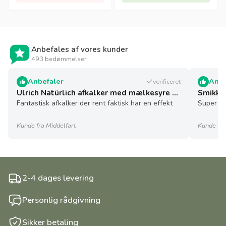
Anbefales af vores kunder
493 bedømmelser
Anbefaler
Anbe
verificeret
Ulrich Natürlich afkalker med mælkesyre - 5 l - økologisk
Smikkel
Fantastisk afkalker der rent faktisk har en effekt
Super sø
Kunde fra Middelfart
Kunde fra
2-4 dages levering
Personlig rådgivning
Sikker betaling