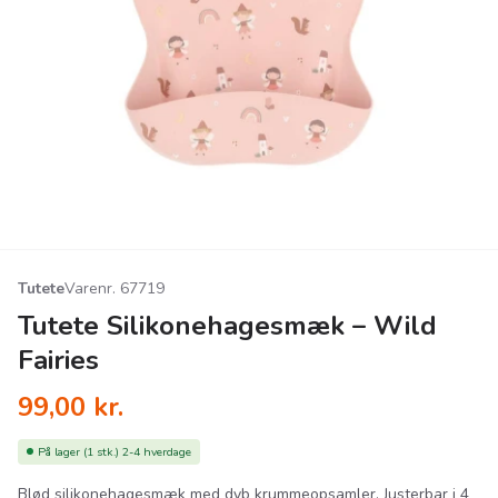
Tutete
Varenr. 67719
Tutete Silikonehagesmæk – Wild
Fairies
99,00
kr.
På lager
(1 stk.)
2-4 hverdage
Blød silikonehagesmæk med dyb krummeopsamler. Justerbar i 4