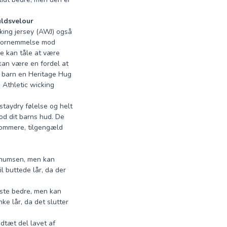
uldsvelour
king jersey (AWJ) også
r fornemmelse mod
ke kan tåle at være
 kan være en fordel at
t barn en Heritage Hug
. Athletic wicking
staydry følelse og helt
od dit barns hud. De
sommere, tilgengæld
å numsen, men kan
l buttede lår, da der
oste bedre, men kan
ke lår, da det slutter
dtæt del lavet af