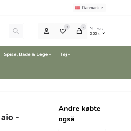
Sprogvælger
Nuværende sprog er:
Danmark
0
0
Min kurv
Søg
0,00 kr.
Spise, Bade & Lege
Tøj
Andre købte
aio -
også