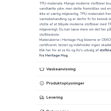
TPU-materiale. Mange moderne stofbleer br
vandtætte ydre, men dette fremstilles ved e
ikke er særlig miljøvenlig. TPU-materialet fr
varmebehandling og er derfor fri for kemisk li
stolte af at tilbyde moderne stofbleer med 
miljøvenligt. Du kan læse mere om det
her
på
stofbleskole.
Materialerne i Heritage Hug bleerne er OE
certificeret, testet og indeholder ingen skadel
Klik her for at se Ko og Ko's udvalg af
stofbl
fra Heritage Hug
.
Vaskeanvisning
Produktoplysninger
Levering