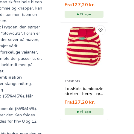
/ orange
man skifter hele bleen
Fra
127,20
kr.
 lomme og knapper, kan
nd i lommen (som en
På lager
leen.
 i ryggen, den sørger
d "blowouts". Foran er
n der sover på maven,
tøjet vådt.
forskellige vaianter,
n ble der passer til dit
er beklædt med på
et.
kombination
Totsbots
ler slangeindlæg.
TotsBots bamboozle
ig.
stretch - berry - rød
ld (55%/45%). Når
/ råhvid
Fra
127,20
kr.
/bomuld (55%/45%).
På lager
er det. Kan foldes
ldes for hhv 8 og 12
lidt bedre, men den er