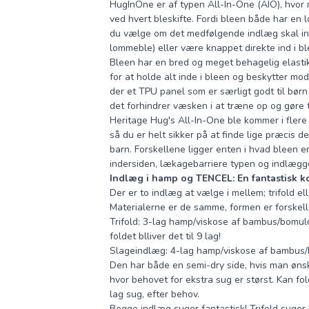
HugInOne er af typen All-In-One (AIO), hvor 
ved hvert bleskifte. Fordi bleen både har en
du vælge om det medfølgende indlæg skal i
lommeble) eller være knappet direkte ind i b
Bleen har en bred og meget behagelig elastik
for at holde alt inde i bleen og beskytter mo
der et TPU panel som er særligt godt til bør
det forhindrer væsken i at træne op og gøre 
Heritage Hug's All-In-One ble kommer i flere 
så du er helt sikker på at finde lige præcis de
barn. Forskellene ligger enten i hvad bleen 
indersiden, lækagebarriere typen og indlægg
Indlæg i hamp og TENCEL: En fantastisk 
Der er to indlæg at vælge i mellem; trifold el
Materialerne er de samme, formen er forskell
Trifold: 3-lag hamp/viskose af bambus/bomu
foldet blliver det til 9 lag!
Slageindlæg: 4-lag hamp/viskose af bambus
Den har både en semi-dry side, hvis man ønsk
hvor behovet for ekstra sug er størst. Kan fo
lag sug, efter behov.
Begge indlæg suger fantastisk! Trifold suger 