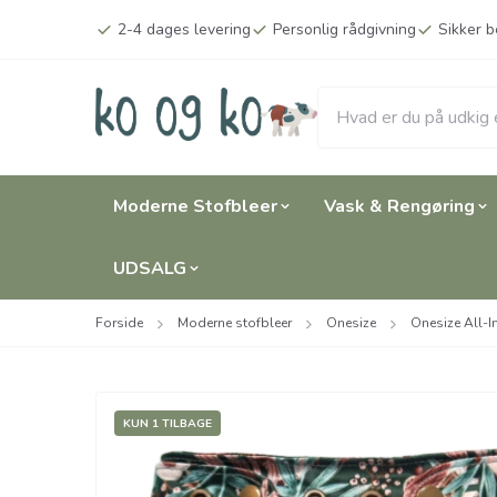
Spring til hovedindhold (tryk på Enter)
2-4 dages levering
Personlig rådgivning
Sikker b
Moderne Stofbleer
Vask & Rengøring
UDSALG
Forside
Moderne stofbleer
Onesize
Onesize All-I
KUN 1 TILBAGE