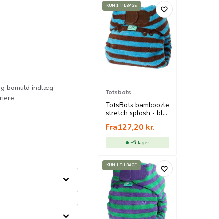
KUN 1 TILBAGE
og bomuld indlæg
Totsbots
riere
TotsBots bamboozle
stretch splosh - blå
/ brun
Fra
127,20
kr.
På lager
KUN 1 TILBAGE