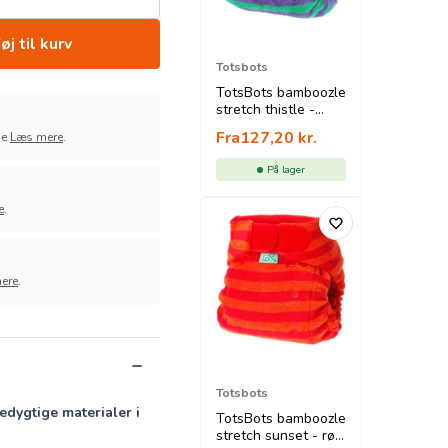
øj til kurv
Totsbots
TotsBots bamboozle
stretch thistle -
grøn / lilla
Fra
127,20
kr.
ge
Læs mere
.
På lager
e
.
ere
.
Totsbots
edygtige materialer i
TotsBots bamboozle
stretch sunset - rød