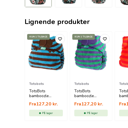
Lignende produkter
KUN 1 TILBAGE
KUN 1 TILBAGE
Totsbots
Totsbots
Tots
TotsBots
TotsBots
Tots
bamboozle
bamboozle
bamb
stretch splosh -
stretch thistle -
stre
Fra
127,20
kr.
Fra
127,20
kr.
Fra
blå / brun
grøn / lilla
rød 
På lager
På lager