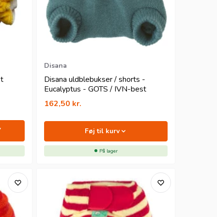
Disana
et
Disana uldblebukser / shorts -
Eucalyptus - GOTS / IVN-best
162,50
kr.
Føj til kurv
På lager