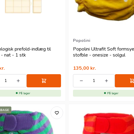
Popolini
ologisk prefold-indlæg til
Popolini Ultrafit Soft formsy
 - nat - 1 stk
stofble - onesize - solgul
kr.
135,00
kr.
På lager
På lager
LBAGE