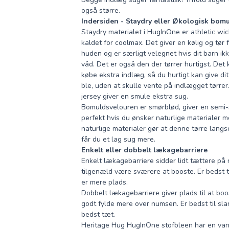
også større.
Indersiden - Staydry eller Økologisk bom
Staydry
materialet i HugInOne er athletic wic
kaldet for coolmax. Det giver en kølig og tø
huden og er særligt velegnet hvis dit barn ik
våd. Det er også den der tørrer hurtigst. Det
købe ekstra indlæg, så du hurtigt kan give di
ble, uden at skulle vente på indlægget tørrer
jersey giver en smule ekstra sug.
Bomuldsvelouren
er smørblød, giver en semi-
perfekt hvis du ønsker naturlige materialer m
naturlige materialer gør at denne tørre lang
får du et lag sug mere.
Enkelt eller dobbelt lækagebarriere
Enkelt lækagebarriere
sidder lidt tættere p
tilgenæld være sværere at booste. Er bedst ti
er mere plads.
Dobbelt lækagebarriere
giver plads til at bo
godt fylde mere over numsen. Er bedst til slan
bedst tæt.
Heritage Hug HugInOne stofbleen har en van