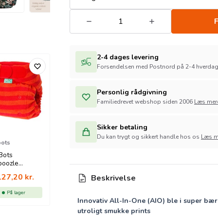
F
2-4 dages levering
Forsendelsen med Postnord på 2-4 hverda
Personlig rådgivning
Familiedrevet webshop siden 2006
Læs mer
Sikker betaling
Du kan trygt og sikkert handle hos os
Læs m
bots
Bots
oozle
tch sunset -
127,20
kr.
Beskrivelse
/ orange
På lager
Innovativ All-In-One (AIO) ble i super bær
utroligt smukke prints