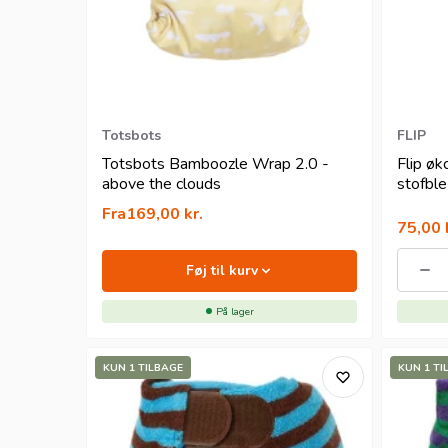
Totsbots
FLIP
Totsbots Bamboozle Wrap 2.0 -
Flip øk
above the clouds
stofble
Fra
169,00
kr.
75,00
Føj til kurv
På lager
KUN 1 TILBAGE
KUN 1 TI