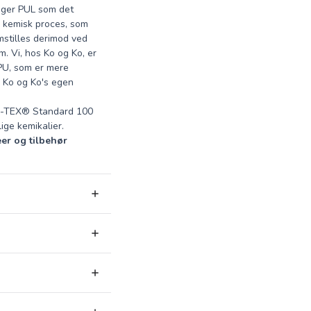
uger PUL som det
n kemisk proces, som
emstilles derimod ved
m. Vi, hos Ko og Ko, er
TPU, som er mere
 Ko og Ko's egen
KO-TEX® Standard 100
ige kemikalier.
eer og tilbehør