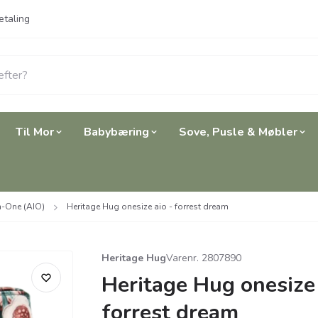
etaling
Til Mor
Babybæring
Sove, Pusle & Møbler
n-One (AIO)
Heritage Hug onesize aio - forrest dream
Heritage Hug
Varenr. 2807890
Heritage Hug onesize 
forrest dream