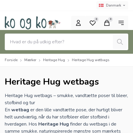
Spring til hovedindhold (tryk på Enter)
Sprogvælger
Nuværende spro
Danmark
0
0
Søg
Forside
Mærker
Heritage Hug
Heritage Hug wetbags
Heritage Hug wetbags
Heritage Hug wetbags – smukke, vandtætte poser til bleer,
stofbind og tur
En
wetbag
er den lille vandtætte pose, der hurtigt bliver
helt uundværlig, når du har stofbleer eller stofbind i
hverdagen. Hos
Heritage Hug
finder du wetbags i de
samme smukke, naturinspirerede mønstre som mærkets