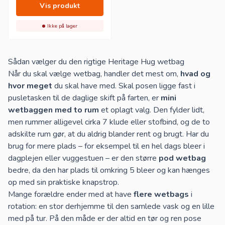
Vis produkt
Ikke på lager
Sådan vælger du den rigtige Heritage Hug wetbag
Når du skal vælge wetbag, handler det mest om,
hvad og
hvor meget
du skal have med. Skal posen ligge fast i
pusletasken til de daglige skift på farten, er
mini
wetbaggen med to rum
et oplagt valg. Den fylder lidt,
men rummer alligevel cirka 7 klude eller stofbind, og de to
adskilte rum gør, at du aldrig blander rent og brugt. Har du
brug for mere plads – for eksempel til en hel dags bleer i
dagplejen eller vuggestuen – er den større
pod wetbag
bedre, da den har plads til omkring 5 bleer og kan hænges
op med sin praktiske knapstrop.
Mange forældre ender med at have
flere wetbags
i
rotation: en stor derhjemme til den samlede vask og en lille
med på tur. På den måde er der altid en tør og ren pose