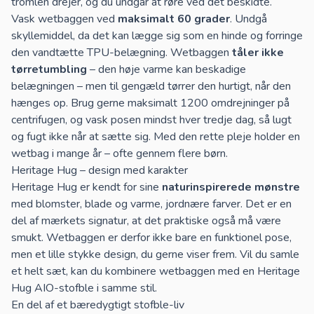
tromlen drejer, og du undgår at røre ved det beskidte.
Vask wetbaggen ved
maksimalt 60 grader
. Undgå
skyllemiddel, da det kan lægge sig som en hinde og forringe
den vandtætte TPU-belægning. Wetbaggen
tåler ikke
tørretumbling
– den høje varme kan beskadige
belægningen – men til gengæld tørrer den hurtigt, når den
hænges op. Brug gerne maksimalt 1200 omdrejninger på
centrifugen, og vask posen mindst hver tredje dag, så lugt
og fugt ikke når at sætte sig. Med den rette pleje holder en
wetbag i mange år – ofte gennem flere børn.
Heritage Hug – design med karakter
Heritage Hug er kendt for sine
naturinspirerede mønstre
med blomster, blade og varme, jordnære farver. Det er en
del af mærkets signatur, at det praktiske også må være
smukt. Wetbaggen er derfor ikke bare en funktionel pose,
men et lille stykke design, du gerne viser frem. Vil du samle
et helt sæt, kan du kombinere wetbaggen med en
Heritage
Hug AIO-stofble
i samme stil.
En del af et bæredygtigt stofble-liv