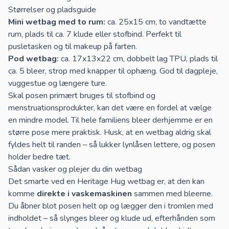
Størrelser og pladsguide
Mini wetbag med to rum:
ca. 25x15 cm, to vandtætte
rum, plads til ca. 7 klude eller stofbind. Perfekt til
pusletasken og til makeup på farten.
Pod wetbag:
ca. 17x13x22 cm, dobbelt lag TPU, plads til
ca. 5 bleer, strop med knapper til ophæng. God til dagpleje,
vuggestue og længere ture.
Skal posen primært bruges til stofbind og
menstruationsprodukter, kan det være en fordel at vælge
en mindre model. Til hele familiens bleer derhjemme er en
større pose mere praktisk. Husk, at en wetbag aldrig skal
fyldes helt til randen – så lukker lynlåsen lettere, og posen
holder bedre tæt.
Sådan vasker og plejer du din wetbag
Det smarte ved en Heritage Hug wetbag er, at den kan
komme
direkte i vaskemaskinen
sammen med bleerne.
Du åbner blot posen helt op og lægger den i tromlen med
indholdet – så slynges bleer og klude ud, efterhånden som