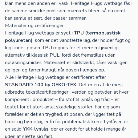
klar, mens den anden er i vask. Heritage Hugs wetbags fås i
de samme smukke print som mærkets bleer, så du nemt
kan samle et sæt, der passer sammen.
Materialer og certificeringer
Heritage Hug wetbags er syet i
TPU (termoplastisk
polyuretan)
, som er det vandtætte lag, der holder fugt og
lugt inde i posen. TPU regnes for et mere miljøvenligt
alternativ til klassisk PUL, fordi det fremstilles uden
opløsningsmidler. Materialet er slidstærkt, tåler vask igen
og igen og tørrer hurtigt, når posen hænges op.
Alle Heritage Hug wetbags er certificeret efter
STANDARD 100 by OEKO-TEX
. Det er en af de mest
udbredte tekstilcertificeringer i verden og betyder, at hver
komponent i produktet – fra stof til lynlås og tråd – er
testet for et stort antal skadelige stoffer. For dig som
forælder er det en tryghed, at posen, der ligger tæt på
bleer og børnetøj, er fri for problematisk kemi. Lynlåsen er
en solid
YKK-lynlås
, der er kendt for at holde i mange år
uden at sætte sig fast.