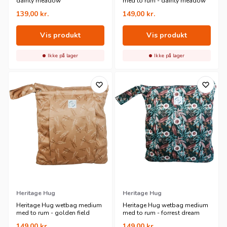
dainty meadow
med to rum - dainty meadow
små wetbags
,
mellem wetbags
og
store wetbags
.
139,00
kr.
149,00
kr.
Vis produkt
Vis produkt
Ikke på lager
Ikke på lager
Heritage Hug
Heritage Hug
Heritage Hug wetbag medium
Heritage Hug wetbag medium
med to rum - golden field
med to rum - forrest dream
149,00
kr.
149,00
kr.