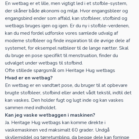
En wetbag er et lille, men vigtigt led i et stofble-system,
der skåner både økonomi og miljø. Hvor engangsbleer og
engangsbind ender som affald, kan stofbleer, stofbind og
wetbags bruges igen og igen. Er du ny i stofble-verdenen,
kan du med fordel udforske vores samlede udvalg af
moderne stofbleer
og finde inspiration til de øvrige dele af
systemet, for eksempel
natbleer
til de lange nætter. Skal
du bruge en pose specifikt til menstruation, finder du
udvalget under
wetbags til stofbind
.
Ofte stillede spørgsmål om Heritage Hug wetbags
Hvad er en wetbag?
En wetbag er en vandtæt pose, du bruger til at opbevare
brugte stofbleer, stofbind eller andet vådt tekstil, indtil det
kan vaskes. Den holder fugt og lugt inde og kan vaskes
sammen med indholdet.
Kan jeg vaske wetbaggen i maskinen?
Ja. Heritage Hug wetbags kan komme direkte i
vaskemaskinen ved maksimalt 60 grader. Undgå
skyllemiddel og tørretumbling, da begge dele kan forringe