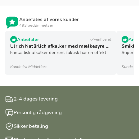
Anbefales af vores kunder
493 bedømmelser
Anbefaler
Anbe
verificeret
Ulrich Natürlich afkalker med mælkesyre - 5 l - økologisk
Smikkel
Fantastisk afkalker der rent faktisk har en effekt
Super sø
Kunde fra Middelfart
Kunde fra
2-4 dages levering
Personlig rådgivning
Sikker betaling