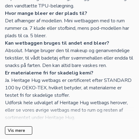
den vandtætte TPU-belægning.
Hvor mange bleer er der plads til?
Det afhænger af modellen. Mini wetbaggen med to rum
rummer ca. 7 klude eller stofbind, mens pod-modellen har
plads til ca. 5 bleer.
Kan wetbaggen bruges til andet end bleer?
Absolut. Mange bruger den til makeup og genanvendelige
tekstiler, til vådt badetøj efter svømmehallen eller endda til
snacks på farten. Den kan altid bare vaskes ren.
Er materialerne fri for skadelig kemi?
Ja. Heritage Hug wetbags er certificeret efter STANDARD
100 by OEKO-TEX, hvilket betyder, at materialerne er
testet fri for skadelige stoffer.
Udforsk hele udvalget af Heritage Hug wetbags herover,
eller se vores øvrige
wetbags med to rum
og resten af
sortimentet under
Heritage Hug
.
Vis mere