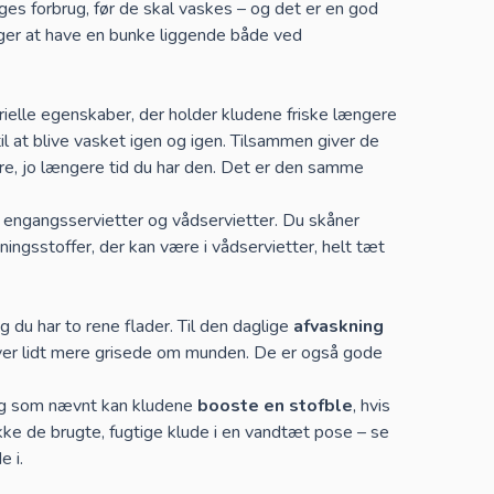
ges forbrug, før de skal vaskes – og det er en god
vælger at have en bunke liggende både ved
erielle egenskaber, der holder kludene friske længere
til at blive vasket igen og igen. Tilsammen giver de
ere, jo længere tid du har den. Det er den samme
l engangsservietter og vådservietter. Du skåner
ingsstoffer, der kan være i vådservietter, helt tæt
g du har to rene flader. Til den daglige
afvaskning
liver lidt mere grisede om munden. De er også gode
. Og som nævnt kan kludene
booste en stofble
, hvis
akke de brugte, fugtige klude i en vandtæt pose – se
e i.