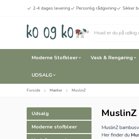
Spring til hovedindhold (tryk på Enter)
2-4 dages levering
Personlig rådgivning
Sikker b
Moderne Stofbleer
Vask & Rengøring
UDSALG
Forside
Mærker
MuslinZ
MuslinZ
Udsalg
Moderne stofbleer
MuslinZ bambusva
Her finder du
Mus