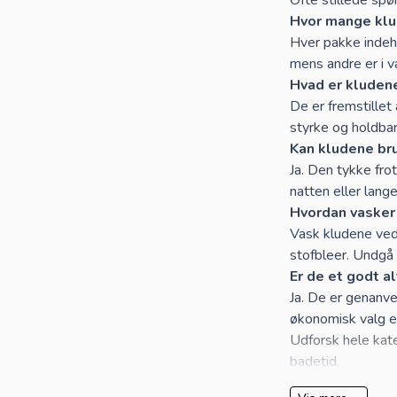
Hvor mange klud
Hver pakke indeh
mens andre er i v
Hvad er kludene
De er fremstille
styrke og holdba
Kan kludene br
Ja. Den tykke fro
natten eller lange
Hvordan vasker
Vask kludene ved
stofbleer. Undgå
Er de et godt al
Ja. De er genanv
økonomisk valg e
Udforsk hele kate
badetid
.