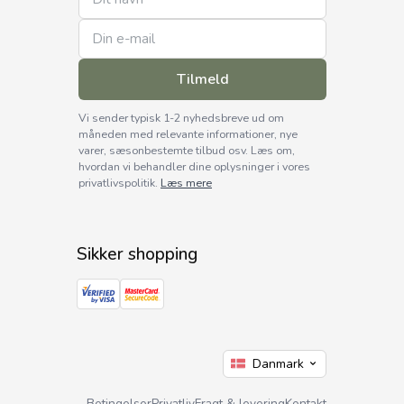
Tilmeld
Vi sender typisk 1-2 nyhedsbreve ud om
måneden med relevante informationer, nye
varer, sæsonbestemte tilbud osv. Læs om,
hvordan vi behandler dine oplysninger i vores
privatlivspolitik.
Læs mere
Sikker shopping
Sprogvælger
Nuværende sprog er:
Danmark
Betingelser
Privatliv
Fragt & levering
Kontakt