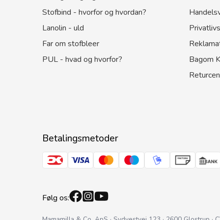
Stofbind - hvorfor og hvordan?
Handelsv
Lanolin - uld
Privatlivs
Far om stofbleer
Reklama
PUL - hvad og hvorfor?
Bagom K
Returcen
Betalingsmetoder
Følg os:
Mamamilla & Co. ApS · Sydvestvej 123 · 2600 Glostrup ·
C