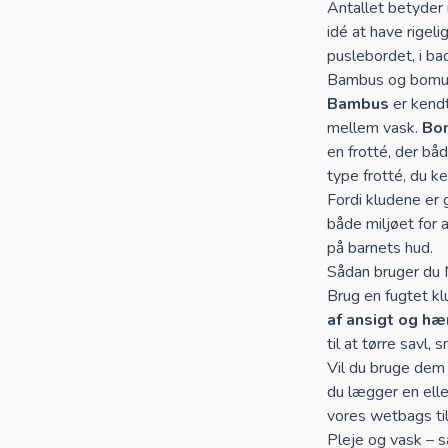
Antallet betyder 
idé at have rigel
puslebordet, i ba
Bambus og bomuld
Bambus
er kendt
mellem vask.
Bo
en frotté, der bå
type frotté, du ke
Fordi kludene er 
både miljøet for 
på barnets hud.
Sådan bruger du 
Brug en fugtet k
af ansigt og h
til at tørre savl,
Vil du bruge dem 
du lægger en elle
vores
wetbags ti
Pleje og vask – 