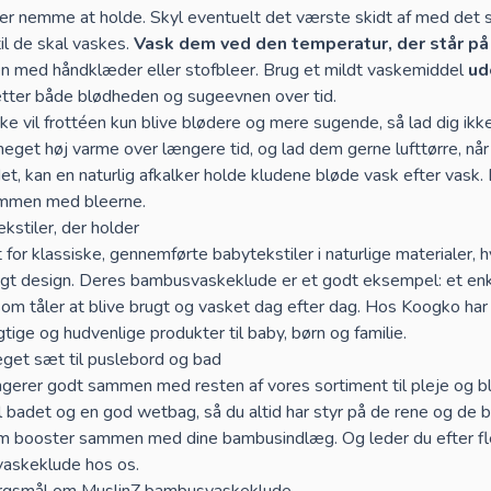
er nemme at holde. Skyl eventuelt det værste skidt af med det s
til de skal vaskes.
Vask dem ved den temperatur, der står p
med håndklæder eller stofbleer. Brug et mildt vaskemiddel
ud
tter både blødheden og sugeevnen over tid.
ke vil frottéen kun blive blødere og mere sugende, så lad dig ikke 
eget høj varme over længere tid, og lad dem gerne lufttørre, når
det, kan en
naturlig afkalker
holde kludene bløde vask efter vask. B
ammen med bleerne.
kstiler, der holder
 for klassiske, gennemførte babytekstiler i naturlige materialer, h
digt design. Deres bambusvaskeklude er et godt eksempel: et enk
som tåler at blive brugt og vasket dag efter dag. Hos Koogko har 
ige og hudvenlige produkter til baby, børn og familie.
et sæt til puslebord og bad
gerer godt sammen med resten af vores sortiment til pleje og 
il badet og en god wetbag, så du altid har styr på de rene og de 
om booster sammen med dine
bambusindlæg
. Og leder du efter fl
vaskeklude
hos os.
pørgsmål om MuslinZ bambusvaskeklude