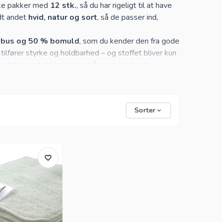
ske pakker med
12 stk.
, så du har rigeligt til at have
ndt andet
hvid, natur og sort
, så de passer ind,
ambus og 50 % bomuld
, som du kender den fra gode
lfører styrke og holdbarhed – og stoffet bliver kun
 samtidig med at kluden er skånsom mod sart
il baby og hjem, og netop disse vaskeklude er et godt
sservietter. Det er både en blødere løsning mod
Sorter
grundigt ved bleskift – og fordi den kan foldes på
ng. Når barnet begynder at spise fast føde, er de
é virkelig kommer til sin ret. Mange bruger dem også
ter.
åndterbart format. Vil du bruge dem til badet, kan
ogisk bomuld, har vi blandt andet
XKKO vaskeklude i