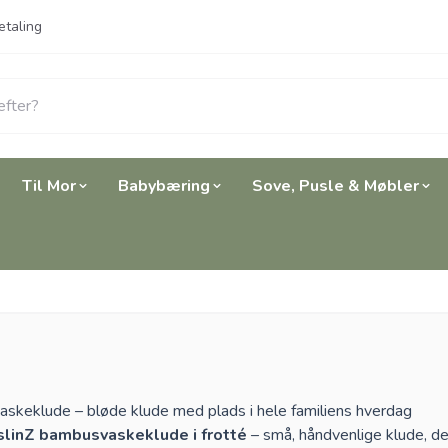
etaling
Til Mor
Babybæring
Sove, Pusle & Møbler
skeklude – bløde klude med plads i hele familiens hverdag
linZ bambusvaskeklude i frotté
– små, håndvenlige klude, der 