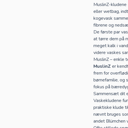
MuslinZ-kludene 
eller wetbag, ind
kogevask sammen 
fibrene og nedsæ
De første par vas
at tørre dem på m
meget kalk i van
videre vaskes s
MuslinZ – enkle te
MuslinZ
er kendt
frem for overflø
børnefamilie, og 
fokus på bæredygt
Sammensæt dit eg
Vaskekludene fun
praktiske klude t
nævnt bruges s
andet
Blümchen 
Ofte stillede s