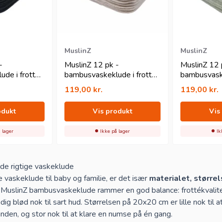
 ved den tykke bambus/bomulds frotté er, at MuslinZ-kludene k
 oven i bleen eller i lommen på en lommeble, får du hurtigt mere
en lille klud dobbelt nytte i en stofblefamilie. Skal du udvide di
ambusindlæg
.
MuslinZ
MuslinZ
-
MuslinZ 12 pk -
MuslinZ 12 
de i frotte
bambusvaskeklude i frotte
bambusvaske
ort
- 20x20 cm - natur
- 20x20 cm 
119,00
kr.
119,00
kr.
odukt
Vis produkt
Vis
 lager
Ikke på lager
Ik
de rigtige vaskeklude
 vaskeklude til baby og familie, er det især
materialet, størrel
MuslinZ bambusvaskeklude rammer en god balance: frottékvalitete
adig blød nok til sart hud. Størrelsen på 20x20 cm er lille nok ti
den, og stor nok til at klare en numse på én gang.