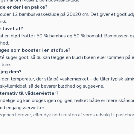
e er der i en pakke?
older 12 bambusvaskeklude på 20x20 cm. Det giver et godt udgang
ask.
 lavet af?
t af en blød frotté i 50 % bambus og 50 % bomuld. Bambussen g
rhed.
uges som booster i en stofble?
tté suger godt, så du kan lægge en klud i bleen eller lommen på
 ture.
 jeg dem?
 den temperatur, der står på vaskemærket – de tåler typisk al
 skyllemiddel, så de bevarer blødhed og sugeevne.
ternativ til vådservietter?
endelige og kan bruges igen og igen, hvilket både er mere skån
nd engangsservietter.
gorien herover, eller dyk ned i resten af vores udvalg til pusleb