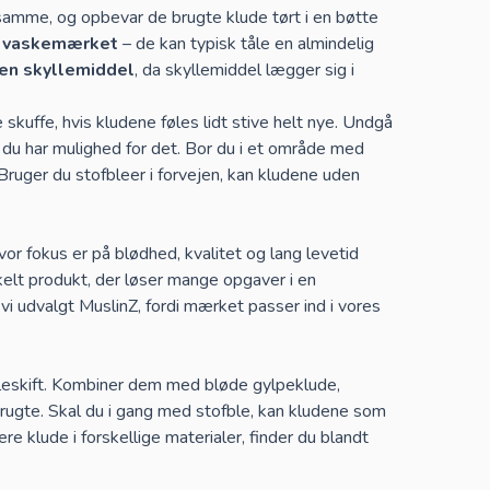
amme, og opbevar de brugte klude tørt i en bøtte
å vaskemærket
– de kan typisk tåle en almindelig
en skyllemiddel
, da skyllemiddel lægger sig i
skuffe, hvis kludene føles lidt stive helt nye. Undgå
 du har mulighed for det. Bor du i et område med
ruger du stofbleer i forvejen, kan kludene uden
vor fokus er på blødhed, kvalitet og lang levetid
elt produkt, der løser mange opgaver i en
vi udvalgt MuslinZ, fordi mærket passer ind i vores
bleskift. Kombiner dem med bløde
gylpeklude
,
brugte. Skal du i gang med stofble, kan kludene som
ere klude i forskellige materialer, finder du blandt