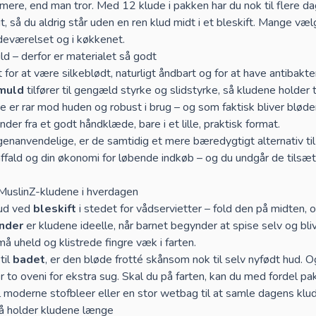
mere, end man tror. Med 12 klude i pakken har du nok til flere da
igt, så du aldrig står uden en ren klud midt i et bleskift. Mange 
deværelset og i køkkenet.
 – derfor er materialet så godt
 for at være silkeblødt, naturligt åndbart og for at have antibakt
muld
tilfører til gengæld styrke og slidstyrke, så kludene holder 
de er rar mod huden og robust i brug – og som faktisk bliver blød
nder fra et godt håndklæde, bare i et lille, praktisk format.
genanvendelige, er de samtidig et mere bæredygtigt alternativ ti
affald og din økonomi for løbende indkøb – og du undgår de tilsætn
MuslinZ-kludene i hverdagen
lud ved
bleskift
i stedet for vådservietter – fold den på midten, o
ænder
er kludene ideelle, når barnet begynder at spise selv og b
 små uheld og klistrede fingre væk i farten.
til
badet
, er den bløde frotté skånsom nok til selv nyfødt hud
r to oveni for ekstra sug. Skal du på farten, kan du med fordel p
l moderne stofbleer
eller en
stor wetbag
til at samle dagens klud
så holder kludene længe