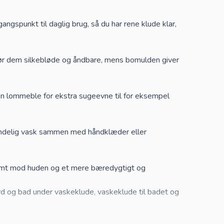
spunkt til daglig brug, så du har rene klude klar,
ør dem silkebløde og åndbare, mens bomulden giver
 en lommeble for ekstra sugeevne til for eksempel
mindelig vask sammen med håndklæder eller
somt mod huden og et mere bæredygtigt og
ord og bad under
vaskeklude
,
vaskeklude til badet
og