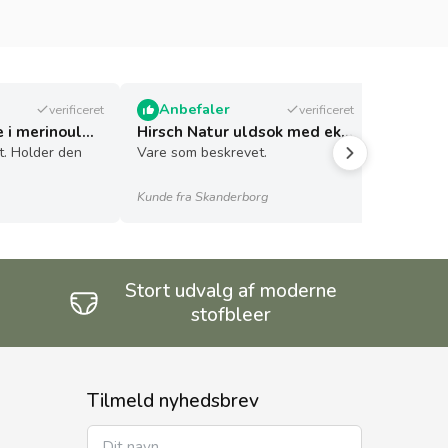
Anbefaler
Anbe
verificeret
verificeret
Joha Elefanthue i merinould – 1 Lag – Mørkeblå
Hirsch Natur uldsok med ekstra kraftig sål til voksne - GOTS - jeans/nachtblau
t. Holder den
Vare som beskrevet.
Rengør g
dufter dej
Kunde fra Skanderborg
Kunde fra
Stort udvalg af moderne
g
stofbleer
Tilmeld nyhedsbrev