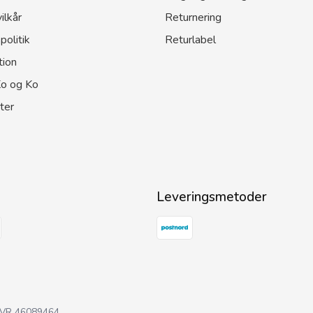
ilkår
Returnering
politik
Returlabel
tion
o og Ko
ter
Leveringsmetoder
VR
46089464