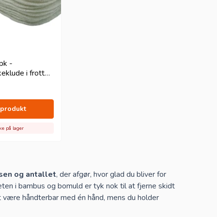
an bruges som
booster i en moderne stofble
.
 sugeevne til for eksempel lange ture eller natten.
n blesamling, finder du masser af muligheder under
pk -
klude i frotte
- hvid
 produkt
ke på lager
sen og antallet
, der afgør, hvor glad du bliver for
n i bambus og bomuld er tyk nok til at fjerne skidt
l at være håndterbar med én hånd, mens du holder