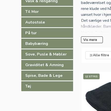
Vask & rengøring
badeværelset og
rene klude ved hå
Til Mor
uanset hvor i hj
Det særlige ved 
Autostole
håndklæder. Bambu
blødere for hver 
På tur
babyhud.
Vis mere
Babybæring
MuslinZ er et mær
eksempel på deres
Sove, Pusle & Møbler
Alle filtre
huden og et mere
Mange anvendelser
Graviditet & Amning
Størrelsen på 20x
midten, kan du ne
Spise, Bade & Lege
12 STYKS
samme klude perfe
på toilettet som 
Tøj
Kludene fungerer 
du med fordel se
økologisk bomul
Klude, der også k