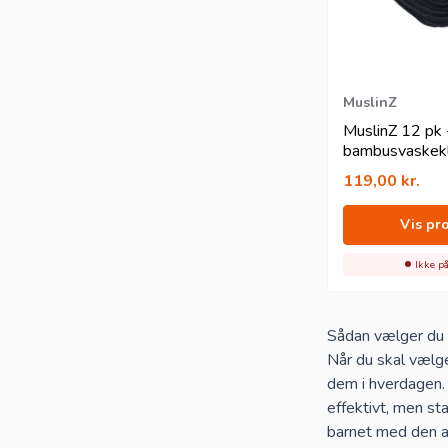
En ekstra fordel
Lægger du en klud
På den måde gør d
vaskeklude
og
b
MuslinZ
MuslinZ 12 pk 
bambusvaskeklu
- 20x20 cm - s
119,00
kr.
Vis pr
Ikke på
Sådan vælger du 
Når du skal vælge
dem i hverdagen. 
effektivt, men st
barnet med den an