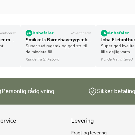
Anbefaler
Anbefaler
verificeret
verificeret
Ulrich Natürlich afkalker med mælkesyre - 5 l - økologisk
Smikkels Børnehaverygsæk (2-6 år) – Grøn
nt
Super sød rygsæk og god str. til
Super god kvalite
de mindste 🎒
lille dejlig varm.
Kunde fra Silkeborg
Kunde fra Hillerød
Personlig rådgivning
Sikker betalin
ervice
Levering
Fragt og levering