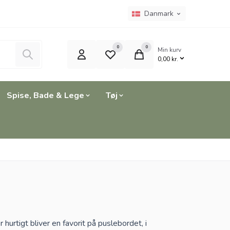
Sprogvælger
Nuværende sprog er:
Danmark
0
0
Min kurv
Søg
0,00 kr.
Spise, Bade & Lege
Tøj
hurtigt bliver en favorit på puslebordet, i